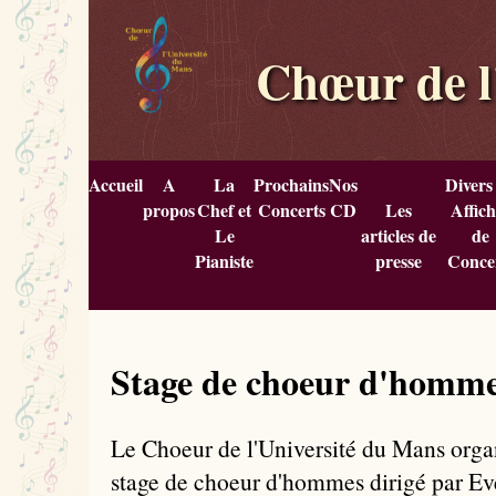
Chœur de l
Accueil
A
La
Prochains
Nos
Divers
propos
Chef et
Concerts
CD
Les
Affich
Le
articles de
de
Pianiste
presse
Conce
Stage de choeur d'homm
Le Choeur de l'Université du Mans org
stage de choeur d'hommes dirigé par E