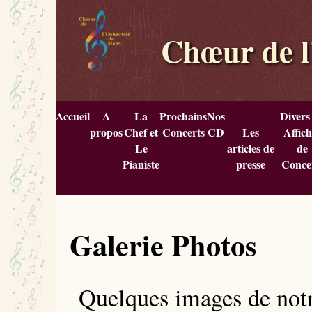
Chœur de l
Accueil
A
La
Prochains
Nos
Divers
propos
Chef et
Concerts
CD
Les
Affich
Le
articles de
de
Pianiste
presse
Conce
Galerie Photos
Quelques images de notre