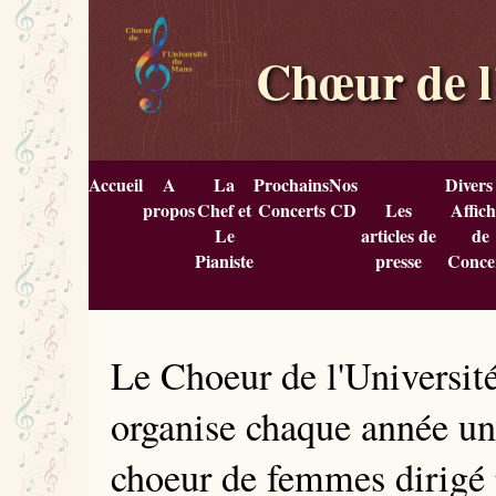
Chœur de l
Accueil
A
La
Prochains
Nos
Divers
propos
Chef et
Concerts
CD
Les
Affich
Le
articles de
de
Pianiste
presse
Conce
Le Choeur de l'Universi
organise chaque année un
choeur de femmes dirigé