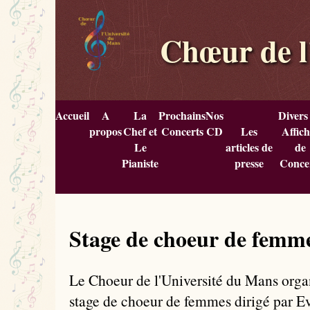
Chœur de l
Accueil
A
La
Prochains
Nos
Divers
propos
Chef et
Concerts
CD
Les
Affich
Le
articles de
de
Pianiste
presse
Conce
Stage de choeur de femm
Le Choeur de l'Université du Mans org
stage de choeur de femmes dirigé par 