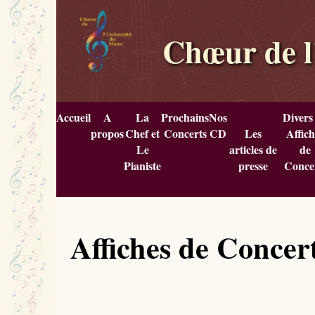
Chœur de l
Accueil
A
La
Prochains
Nos
Divers
propos
Chef et
Concerts
CD
Les
Affich
Le
articles de
de
Pianiste
presse
Conce
Affiches de Concer