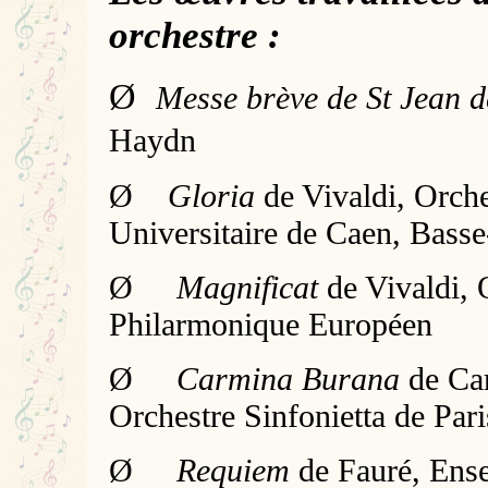
orchestre :
Ø
Messe brève de St Jean 
Haydn
Ø
Gloria
de Vivaldi, Orche
Universitaire de Caen, Bas
Ø
Magnificat
de Vivaldi, 
Philarmonique Européen
Ø
Carmina Burana
de Car
Orchestre Sinfonietta de Pari
Ø
Requiem
de Fauré, Ens