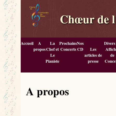
Chœur de l
Accueil
A
La
Prochains
Nos
Divers
propos
Chef et
Concerts
CD
Les
Affich
Le
articles de
de
Pianiste
presse
Conce
A propos